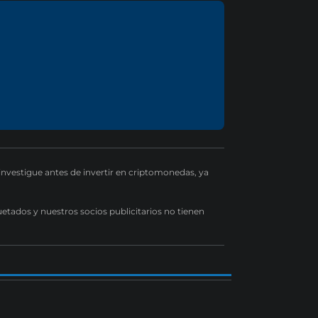
 investigue antes de invertir en criptomonedas, ya
uetados y nuestros socios publicitarios no tienen