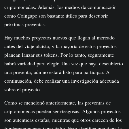
criptomonedas. Además, los medios de comunicación
como Coingape son bastante útiles para descubrir
próximas preventas.
Hay muchos proyectos nuevos que llegan al mercado
antes del viaje alcista, y la mayoría de estos proyectos
planean lanzar sus tokens. Por lo tanto, seguramente
habrá variedad para elegir. Una vez que haya descubierto
una preventa, aún no estará listo para participar. A
continuación, debe realizar una investigación adecuada
sobre el proyecto.
Como se mencionó anteriormente, las preventas de
criptomonedas pueden ser riesgosas. Algunos proyectos
son auténticas estafas, mientras que otros carecen de los
fundamentos para tener éxito. Esto significa que tiene la