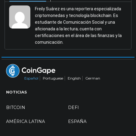
buen retorno de su inversión. Sin embargo, sólo debes
Freily Suárez es una reportera especializada
invertir en función de tus objetivos.
criptomonedas y tecnología blockchain. Es
estudiante de Comunicación Social y una
aficionada a la lectura; cuenta con
certificaciones en el área de las finanzas y la
comunicación.
Español
Portuguese
English
German
NOTICIAS
BITCOIN
DEFI
AMÉRICA LATINA
ESPAÑA