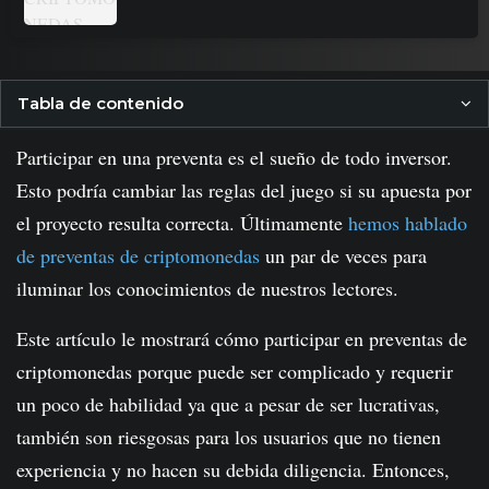
Tabla de contenido
Participar en una preventa es el sueño de todo inversor.
Esto podría cambiar las reglas del juego si su apuesta por
el proyecto resulta correcta. Últimamente
hemos hablado
de preventas de criptomonedas
un par de veces para
iluminar los conocimientos de nuestros lectores.
Este artículo le mostrará cómo participar en preventas de
criptomonedas porque puede ser complicado y requerir
un poco de habilidad ya que a pesar de ser lucrativas,
también son riesgosas para los usuarios que no tienen
experiencia y no hacen su debida diligencia. Entonces,