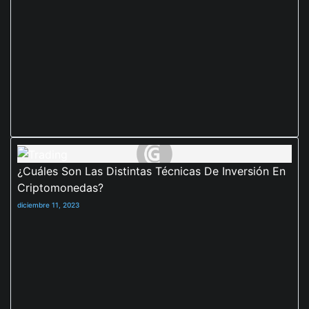
¿Cuáles Son Las Distintas Técnicas De Inversión En
Criptomonedas?
diciembre 11, 2023