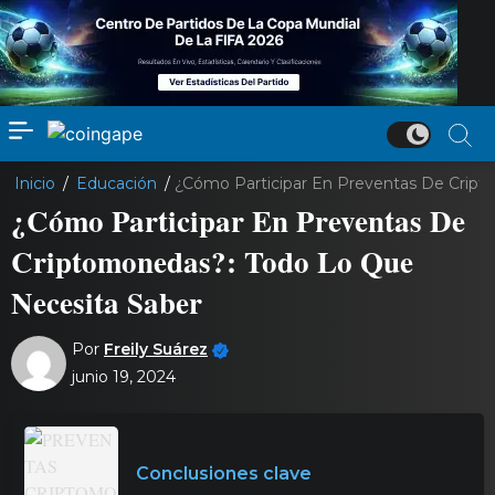
Inicio
/
Educación
/
¿Cómo Participar En Preventas De Cript
¿Cómo Participar En Preventas De
Criptomonedas?: Todo Lo Que
Necesita Saber
Por
Freily Suárez
junio 19, 2024
Conclusiones clave