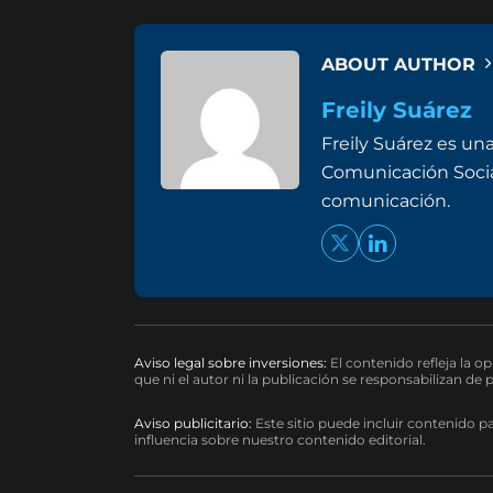
ABOUT AUTHOR
Freily Suárez
Freily Suárez es un
Comunicación Social 
comunicación.
Aviso legal sobre inversiones:
El contenido refleja la o
que ni el autor ni la publicación se responsabilizan de 
Aviso publicitario:
Este sitio puede incluir contenido p
influencia sobre nuestro contenido editorial.