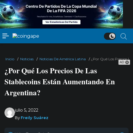
Inicio
/
Noticias
/
Noticias De América Latina
/
¿Por Qué Los Precios D
AD
¿Por Qué Los Precios De Las
Stablecoins Están Aumentando En
Argentina?
julio 5, 2022
By
Freily Suárez