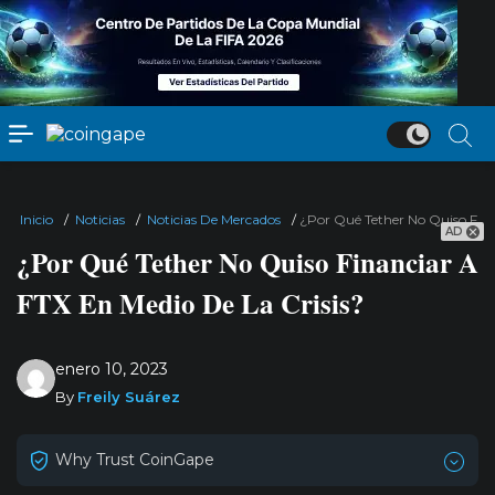
Inicio
/
Noticias
/
Noticias De Mercados
/
¿Por Qué Tether No Quiso Fina
AD
¿Por Qué Tether No Quiso Financiar A
FTX En Medio De La Crisis?
enero 10, 2023
By
Freily Suárez
Why Trust CoinGape