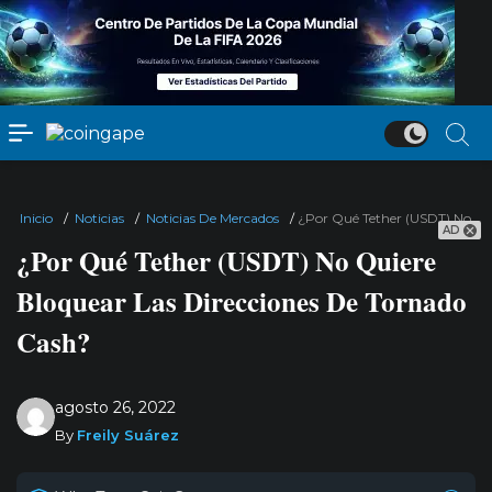
Inicio
/
Noticias
/
Noticias De Mercados
/
¿Por Qué Tether (USDT) No Qu
AD
¿Por Qué Tether (USDT) No Quiere
Bloquear Las Direcciones De Tornado
Cash?
agosto 26, 2022
By
Freily Suárez