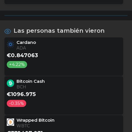
Las personas también vieron
Cardano
ADA
€0.847063
+4.22%
Bitcoin Cash
BCH
€1096.975
-0.35%
Wrapped Bitcoin
WBTC