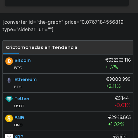
[converter id="the-graph" price="0.0767184556819"
type="sidebar" url=""]
Criptomonedas en Tendencia
€332363.116
Bitcoin
+1.7%
BTC
€9888.999
Ethereum
+2.11%
ETH
€5.144
Tether
-0.01%
USDT
€2946.865
BNB
+1.02%
BNB
€5.614
XRP