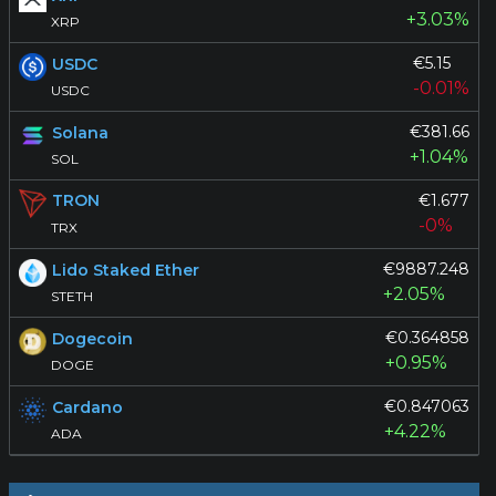
+3.03%
XRP
€5.15
USDC
-0.01%
USDC
€381.66
Solana
+1.04%
SOL
€1.677
TRON
-0%
TRX
€9887.248
Lido Staked Ether
+2.05%
STETH
€0.364858
Dogecoin
+0.95%
DOGE
€0.847063
Cardano
+4.22%
ADA