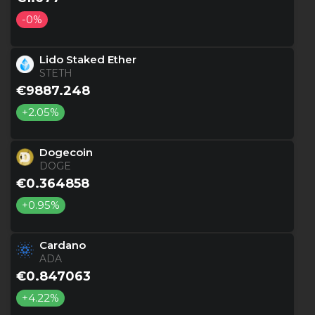
-0%
Lido Staked Ether
STETH
€9887.248
+2.05%
Dogecoin
DOGE
€0.364858
+0.95%
Cardano
ADA
€0.847063
+4.22%