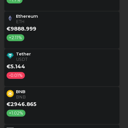
Ethereum
ETH
€9888.999
+2.11%
Tether
USDT
€5.144
-0.01%
BNB
BNB
€2946.865
+1.02%