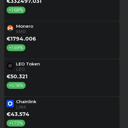
€332497.031
+1.68%
Monero
XMR
€1794.006
+1.69%
LEO Token
LEO
€50.321
+0.18%
Chainlink
LINK
€43.574
+1.73%