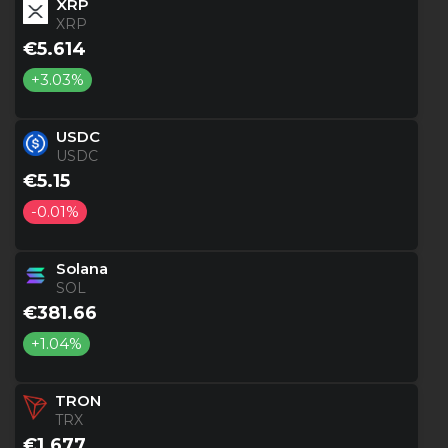
XRP
XRP
€5.614
+3.03%
USDC
USDC
€5.15
-0.01%
Solana
SOL
€381.66
+1.04%
TRON
TRX
€1.677