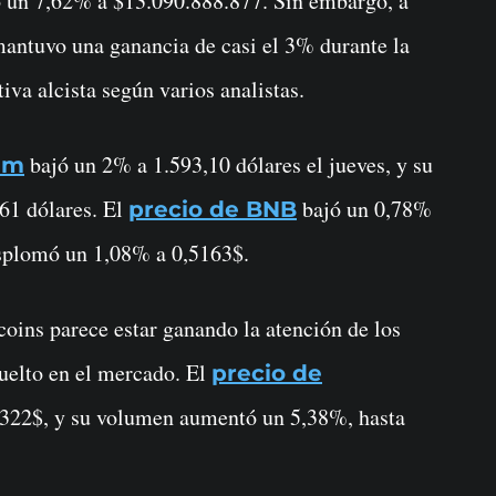
yó un 7,62% a $13.090.888.877. Sin embargo, a
mantuvo una ganancia de casi el 3% durante la
va alcista según varios analistas.
bajó un 2% a 1.593,10 dólares el jueves, y su
um
61 dólares. El
bajó un 0,78%
precio de BNB
splomó un 1,08% a 0,5163$.
oins parece estar ganando la atención de los
uelto en el mercado. El
precio de
6322$, y su volumen aumentó un 5,38%, hasta