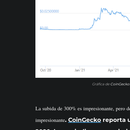
Gráfica de
CoinGecko
La subida de 300% es impresionante, pero d
impresionante
.
CoinGecko
reporta u