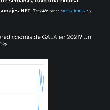
r de semanas, tuvo una exitosa
varios títulos
rsonajes NFT
. También posee
en
s predicciones de GALA en 2021? Un
00%