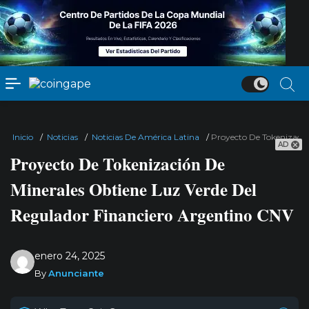
Inicio
/
Noticias
/
Noticias De América Latina
/
Proyecto De Tokenizació
AD
Proyecto De Tokenización De
Minerales Obtiene Luz Verde Del
Regulador Financiero Argentino CNV
enero 24, 2025
By
Anunciante