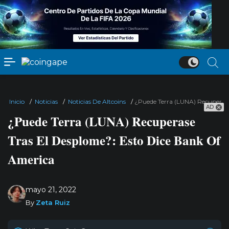
Inicio
/
Noticias
/
Noticias De Altcoins
/
¿Puede Terra (LUNA) Recuperase
AD
¿Puede Terra (LUNA) Recuperase
Tras El Desplome?: Esto Dice Bank Of
America
mayo 21, 2022
By
Zeta Ruiz