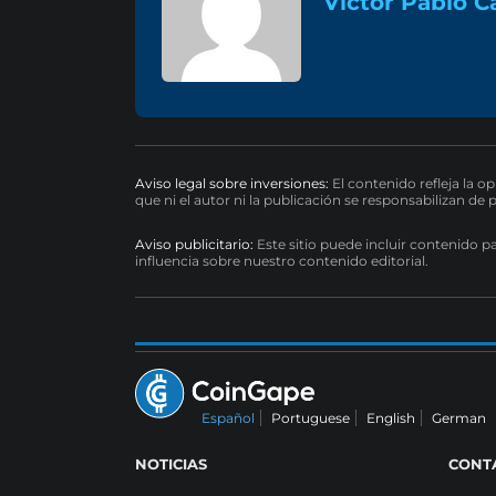
Victor Pablo C
Aviso legal sobre inversiones:
El contenido refleja la o
que ni el autor ni la publicación se responsabilizan de 
Aviso publicitario:
Este sitio puede incluir contenido p
influencia sobre nuestro contenido editorial.
Español
Portuguese
English
German
NOTICIAS
CONT