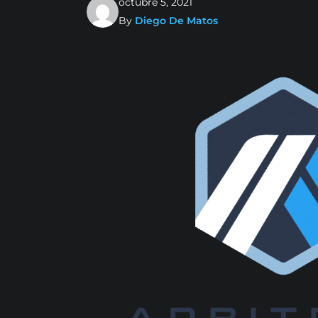
octubre 5, 2021
By
Diego De Matos