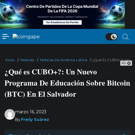
Inicio
/
Noticias
/
Noticias De América Latina
/
¿Qué Es CUBO+?: Un Nue
AD
¿Qué es CUBO+?: Un Nuevo
Programa De Educación Sobre Bitcoin
(BTC) En El Salvador
marzo 16, 2023
By
Freily Suárez