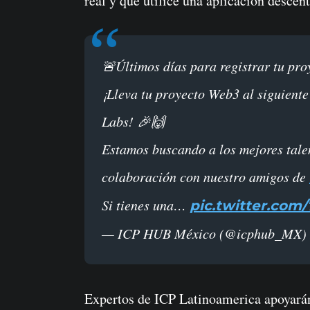
real y que utilice una aplicación descen
🚨Últimos días para registrar tu pr
¡Lleva tu proyecto Web3 al siguiente
Labs! 🎉🙌
Estamos buscando a los mejores tale
colaboración con nuestro amigos de
Si tienes una…
pic.twitter.co
— ICP HUB México (@icphub_MX)
Expertos de ICP Latinoamerica apoyará