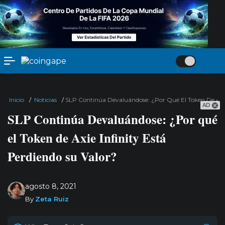
Inicio
/
Noticias
/
SLP Continúa Devaluándose: ¿Por Qué El Token De Axie 
AD
SLP Continúa Devaluándose: ¿Por qué
el Token de Axie Infinity Está
Perdiendo su Valor?
agosto 8, 2021
By
Zeta Ruiz