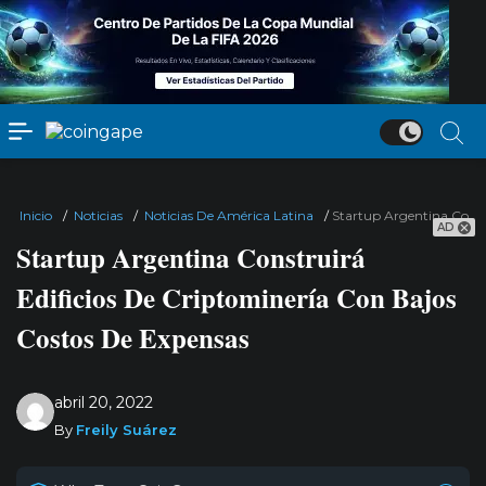
Inicio
/
Noticias
/
Noticias De América Latina
/
Startup Argentina Const
AD
Startup Argentina Construirá
Edificios De Criptominería Con Bajos
Costos De Expensas
abril 20, 2022
By
Freily Suárez