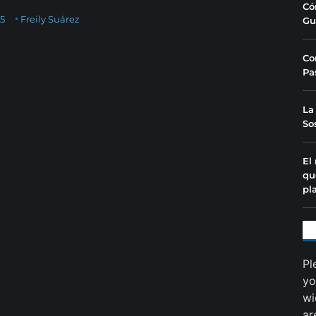
Có
25
Freily Suárez
Gu
Co
Pa
La
So
El
qu
pl
Pl
yo
wi
ar