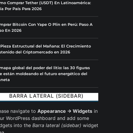
mo Comprar Tether (USDT) En Latinoamérica:
ía Por País Para 2026
mprar Bitcoin Con Yape O Plin en Perú: Paso A
so En 2026
 Pieza Estructural del Mañana: El Crecimiento
stenido del Criptomercado en 2026
 mapa global del poder del litio: las 30 figuras
e están moldeando el futuro energético del
aneta
BARRA LATERAL (SIDEBAR)
ease navigate to
Appearance → Widgets
in
ur WordPress dashboard and add some
dgets into the
Barra lateral (sidebar)
widget
ea.