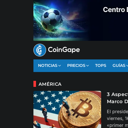
NOTICIAS
PRECIOS
TOPS
GUÍAS
AMÉRICA
3 Aspec
Marco D
El presid
viernes, 
«primer m