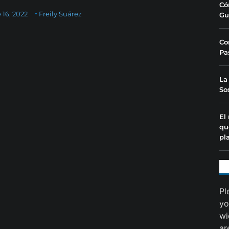
Có
 16, 2022
Freily Suárez
Gu
Co
Pa
La
So
El
qu
pl
Pl
yo
wi
ar