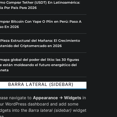
mo Comprar Tether (USDT) En Latinoamérica:
ía Por País Para 2026
mprar Bitcoin Con Yape O Plin en Perú: Paso A
so En 2026
 Pieza Estructural del Mañana: El Crecimiento
stenido del Criptomercado en 2026
 mapa global del poder del litio: las 30 figuras
e están moldeando el futuro energético del
aneta
BARRA LATERAL (SIDEBAR)
ease navigate to
Appearance → Widgets
in
ur WordPress dashboard and add some
dgets into the
Barra lateral (sidebar)
widget
ea.