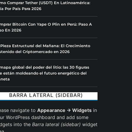
mo Comprar Tether (USDT) En Latinoamérica:
ía Por País Para 2026
mprar Bitcoin Con Yape O Plin en Perú: Paso A
so En 2026
 Pieza Estructural del Mañana: El Crecimiento
stenido del Criptomercado en 2026
 mapa global del poder del litio: las 30 figuras
e están moldeando el futuro energético del
aneta
BARRA LATERAL (SIDEBAR)
ease navigate to
Appearance → Widgets
in
ur WordPress dashboard and add some
dgets into the
Barra lateral (sidebar)
widget
ea.