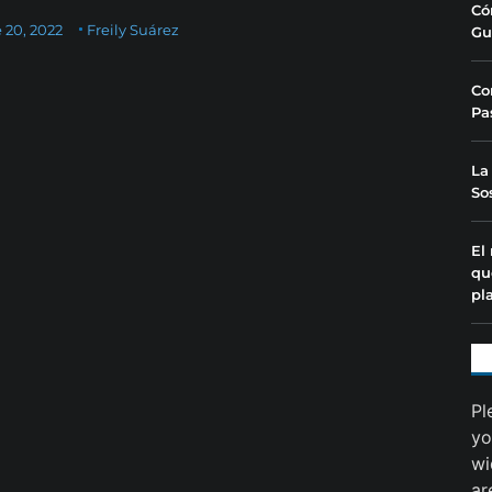
Có
 20, 2022
Freily Suárez
Gu
Co
Pa
La
So
El
qu
pl
Pl
yo
wi
ar