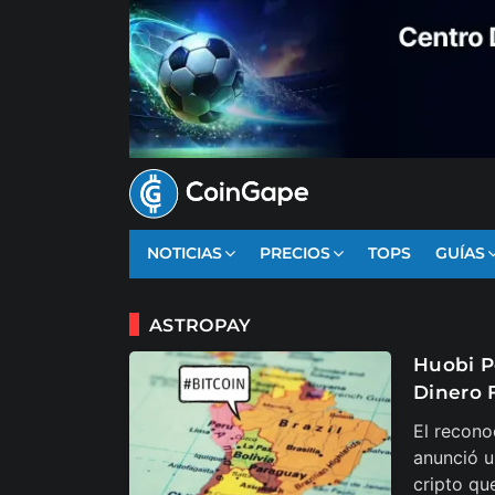
NOTICIAS
PRECIOS
TOPS
GUÍAS
ASTROPAY
Huobi P
Dinero 
El recono
anunció u
cripto qu