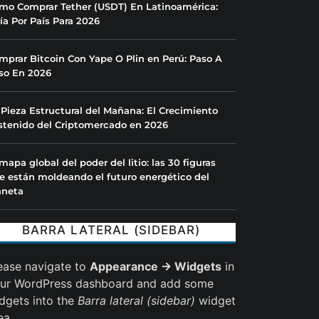
mo Comprar Tether (USDT) En Latinoamérica:
ía Por País Para 2026
mprar Bitcoin Con Yape O Plin en Perú: Paso A
so En 2026
 Pieza Estructural del Mañana: El Crecimiento
stenido del Criptomercado en 2026
 mapa global del poder del litio: las 30 figuras
e están moldeando el futuro energético del
aneta
BARRA LATERAL (SIDEBAR)
ease navigate to
Appearance → Widgets
in
ur WordPress dashboard and add some
dgets into the
Barra lateral (sidebar)
widget
ea.