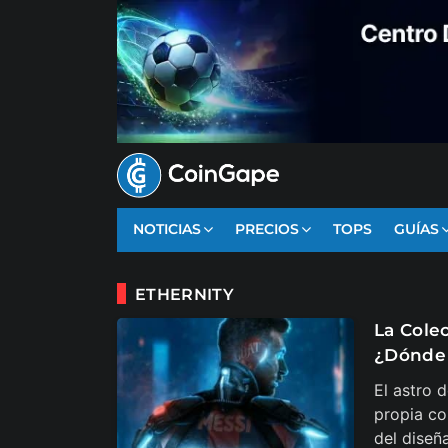
NOTICIAS
PRECIOS
TOPS
GUÍAS
ETHERNITY
La Cole
¿Dónde
El astro 
propia co
del diseñ