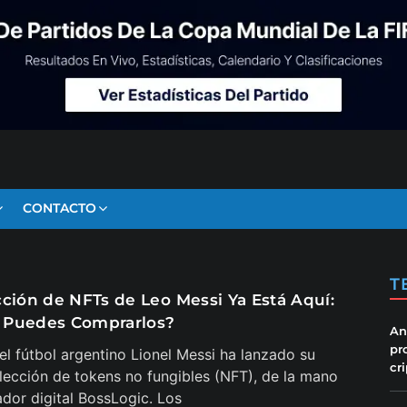
CONTACTO
T
cción de NFTs de Leo Messi Ya Está Aquí:
 Puedes Comprarlos?
An
pr
del fútbol argentino Lionel Messi ha lanzado su
cr
lección de tokens no fungibles (NFT), de la mano
ador digital BossLogic. Los