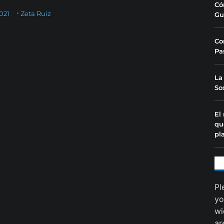
Có
2021
Zeta Ruiz
Gu
Co
Pa
La
So
El
qu
pl
Pl
yo
wi
ar