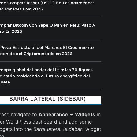
mo Comprar Tether (USDT) En Latinoamérica:
ía Por País Para 2026
mprar Bitcoin Con Yape O Plin en Perú: Paso A
so En 2026
 Pieza Estructural del Mañana: El Crecimiento
stenido del Criptomercado en 2026
 mapa global del poder del litio: las 30 figuras
e están moldeando el futuro energético del
aneta
BARRA LATERAL (SIDEBAR)
ease navigate to
Appearance → Widgets
in
ur WordPress dashboard and add some
dgets into the
Barra lateral (sidebar)
widget
ea.