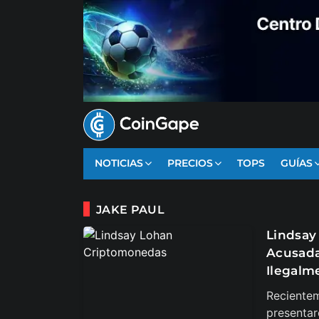
NOTICIAS
PRECIOS
TOPS
GUÍAS
JAKE PAUL
Lindsay
Acusada
Ilegalm
Recientem
presentar