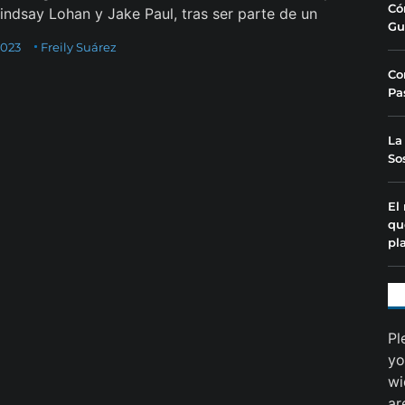
Có
Lindsay Lohan y Jake Paul, tras ser parte de un
Gu
2023
Freily Suárez
Co
Pa
La
So
El
qu
pl
Pl
yo
wi
ar