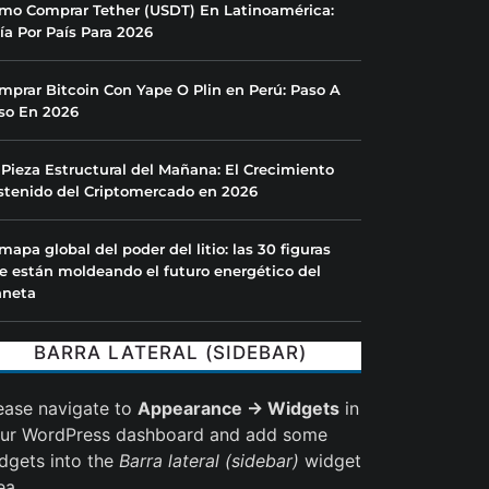
mo Comprar Tether (USDT) En Latinoamérica:
ía Por País Para 2026
mprar Bitcoin Con Yape O Plin en Perú: Paso A
so En 2026
 Pieza Estructural del Mañana: El Crecimiento
stenido del Criptomercado en 2026
 mapa global del poder del litio: las 30 figuras
e están moldeando el futuro energético del
aneta
BARRA LATERAL (SIDEBAR)
ease navigate to
Appearance → Widgets
in
ur WordPress dashboard and add some
dgets into the
Barra lateral (sidebar)
widget
ea.