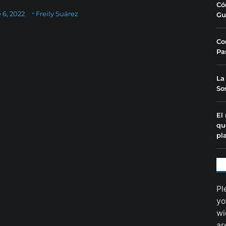
Có
 6, 2022
Freily Suárez
Gu
Co
Pa
La
So
El
qu
pl
Pl
yo
wi
ar