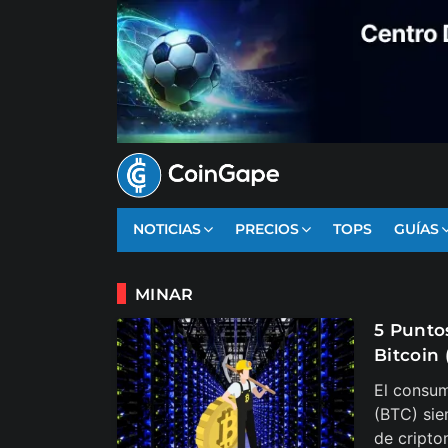
NOTICIAS
PRECIOS
TOPS
GUÍAS
MINAR
5 Punto
Bitcoin 
El consum
(BTC) sie
de cripto