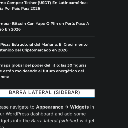
mo Comprar Tether (USDT) En Latinoamérica:
ía Por País Para 2026
mprar Bitcoin Con Yape O Plin en Perú: Paso A
so En 2026
 Pieza Estructural del Mañana: El Crecimiento
stenido del Criptomercado en 2026
 mapa global del poder del litio: las 30 figuras
e están moldeando el futuro energético del
aneta
BARRA LATERAL (SIDEBAR)
ease navigate to
Appearance → Widgets
in
ur WordPress dashboard and add some
dgets into the
Barra lateral (sidebar)
widget
ea.