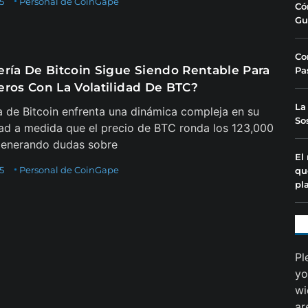
25
Personal de CoinGape
Có
Gu
Co
ería De Bitcoin Sigue Siendo Rentable Para
Pa
eros Con La Volatilidad De BTC?
La
a de Bitcoin enfrenta una dinámica compleja en su
So
dad a medida que el precio de BTC ronda los 123,000
generando dudas sobre
El
25
Personal de CoinGape
qu
pl
Pl
yo
wi
ar