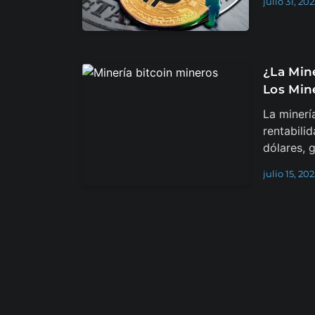
julio 31, 20
¿La Min
Los Min
La minerí
rentabili
dólares, 
julio 15, 20