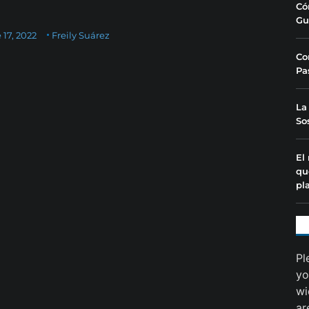
Có
Gu
17, 2022
Freily Suárez
Co
Pa
La
So
El
qu
pl
Pl
yo
wi
ar