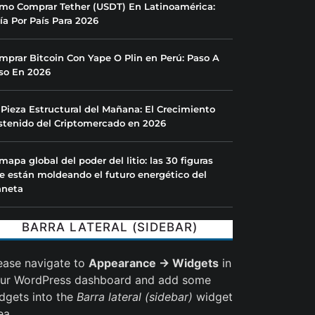
mo Comprar Tether (USDT) En Latinoamérica:
ía Por País Para 2026
mprar Bitcoin Con Yape O Plin en Perú: Paso A
so En 2026
 Pieza Estructural del Mañana: El Crecimiento
stenido del Criptomercado en 2026
 mapa global del poder del litio: las 30 figuras
e están moldeando el futuro energético del
aneta
BARRA LATERAL (SIDEBAR)
ease navigate to
Appearance → Widgets
in
ur WordPress dashboard and add some
dgets into the
Barra lateral (sidebar)
widget
ea.