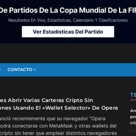
CONTACTO
T
s Abrir Varias Carteras Cripto Sin
ones Usando El «Wallet Selector» De Opera
An
pr
unció recientemente que su navegador “Opera
cr
odrá conectarse con MetaMask y otras wallets del
ripto sin tener que emplear distintos navegadores