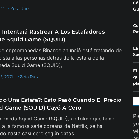
Có
22
Zeta Ruiz
Gu
Co
 Intentará Rastrear A Los Estafadores
Pa
De Squid Game (SQUID)
La
de criptomonedas Binance anunció está tratando de
So
pista a las personas detrás de la estafa de la
neda Squid Game (SQUID),
El
5, 2021
Zeta Ruiz
qu
pl
do Una Estafa?: Esto Pasó Cuando El Precio
d Game (SQUID) Cayó A Cero
Pl
omoneda Squid Game (SQUID), un token que hace
yo
a a la famosa serie coreana de Netflix, se ha
wi
o hasta casi cero según datos
ar