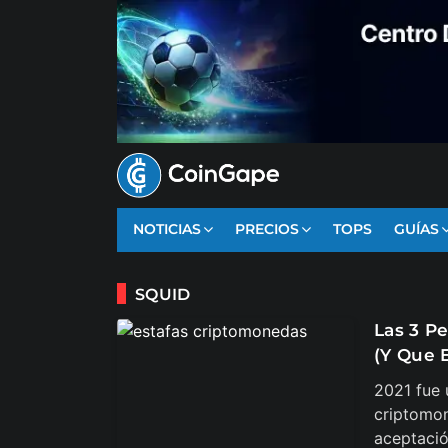
NOTICIAS
PRECIOS
TOPS
GUÍAS
SQUID
Las 3 P
(Y Que 
2021 fue 
criptomo
aceptació