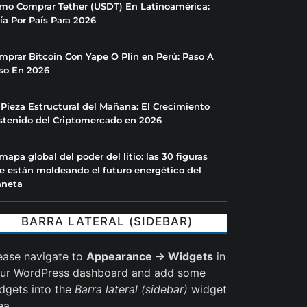
mo Comprar Tether (USDT) En Latinoamérica:
ía Por País Para 2026
mprar Bitcoin Con Yape O Plin en Perú: Paso A
so En 2026
 Pieza Estructural del Mañana: El Crecimiento
stenido del Criptomercado en 2026
 mapa global del poder del litio: las 30 figuras
e están moldeando el futuro energético del
aneta
BARRA LATERAL (SIDEBAR)
ease navigate to
Appearance → Widgets
in
ur WordPress dashboard and add some
dgets into the
Barra lateral (sidebar)
widget
ea.