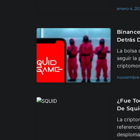
enero 4, 20
Binance
Detrás 
La bolsa 
seguir la 
criptomo
noviembre 
¿Fue To
De Squi
La cript
referenci
desplomad