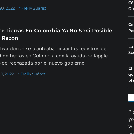
Có
20, 2022
Freily Suárez
Gu
Co
ar Tierras En Colombia Ya No Será Posible
Pa
a Razón
La
ativa donde se planteaba iniciar los registros de
So
 de tierras en Colombia con la ayuda de Ripple
sido rechazada por el nuevo gobierno
El
1, 2022
Freily Suárez
qu
pl
Pl
yo
wi
ar