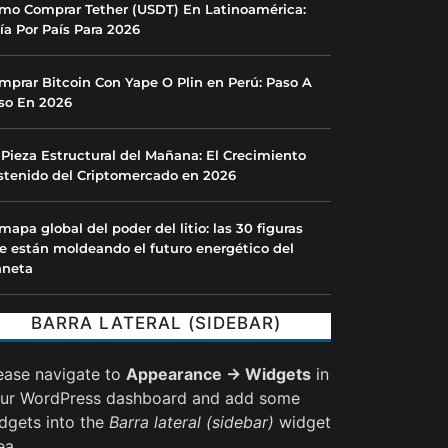
mo Comprar Tether (USDT) En Latinoamérica:
ía Por País Para 2026
mprar Bitcoin Con Yape O Plin en Perú: Paso A
so En 2026
 Pieza Estructural del Mañana: El Crecimiento
stenido del Criptomercado en 2026
 mapa global del poder del litio: las 30 figuras
e están moldeando el futuro energético del
aneta
BARRA LATERAL (SIDEBAR)
ease navigate to
Appearance → Widgets
in
ur WordPress dashboard and add some
dgets into the
Barra lateral (sidebar)
widget
ea.