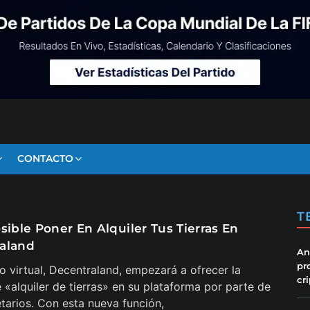
CONTACTO
T
sible Poner En Alquiler Tus Tierras En
aland
An
pr
so virtual, Decentraland, empezará a ofrecer la
cr
 «alquiler de tierras» en su plataforma por parte de
etarios. Con esta nueva función,