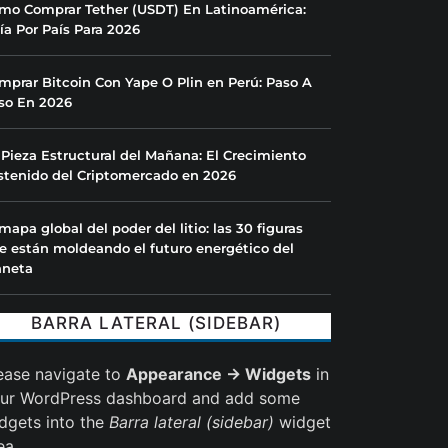
mo Comprar Tether (USDT) En Latinoamérica:
ía Por País Para 2026
mprar Bitcoin Con Yape O Plin en Perú: Paso A
so En 2026
 Pieza Estructural del Mañana: El Crecimiento
stenido del Criptomercado en 2026
 mapa global del poder del litio: las 30 figuras
e están moldeando el futuro energético del
aneta
BARRA LATERAL (SIDEBAR)
ease navigate to
Appearance → Widgets
in
ur WordPress dashboard and add some
dgets into the
Barra lateral (sidebar)
widget
ea.