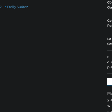
Có
2
Freily Suárez
Gu
Co
Pa
La
So
El
qu
pl
Pl
yo
wi
ar