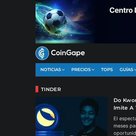
NOTICIAS
PRECIOS
TOPS
GUÍAS
TINDER
Do Kwon
Imite A
El espect
meses par
oportunid