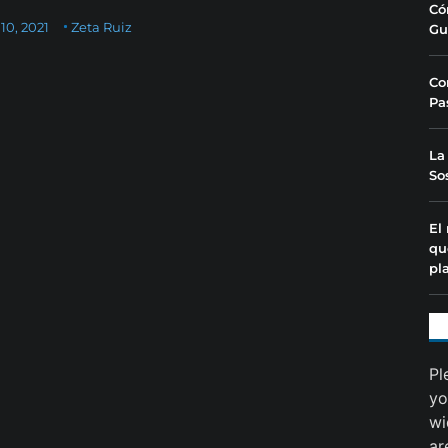
Có
10, 2021
Zeta Ruiz
Gu
Co
Pa
La
So
El
qu
pl
Pl
yo
wi
ar