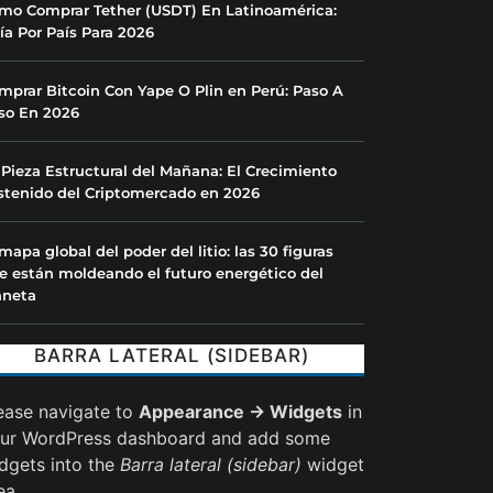
mo Comprar Tether (USDT) En Latinoamérica:
ía Por País Para 2026
mprar Bitcoin Con Yape O Plin en Perú: Paso A
so En 2026
 Pieza Estructural del Mañana: El Crecimiento
stenido del Criptomercado en 2026
 mapa global del poder del litio: las 30 figuras
e están moldeando el futuro energético del
aneta
BARRA LATERAL (SIDEBAR)
ease navigate to
Appearance → Widgets
in
ur WordPress dashboard and add some
dgets into the
Barra lateral (sidebar)
widget
ea.