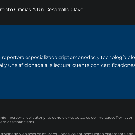
onto Gracias A Un Desarrollo Clave
a reportera especializada criptomonedas y tecnología bl
y una aficionada a la lectura; cuenta con certificaciones 
pinión personal del autor y las condiciones actuales del mercado. Por favor,
pérdidas financieras.
atrocinado y enlaces de afiliados. Todos los anuncios están claramente etiq