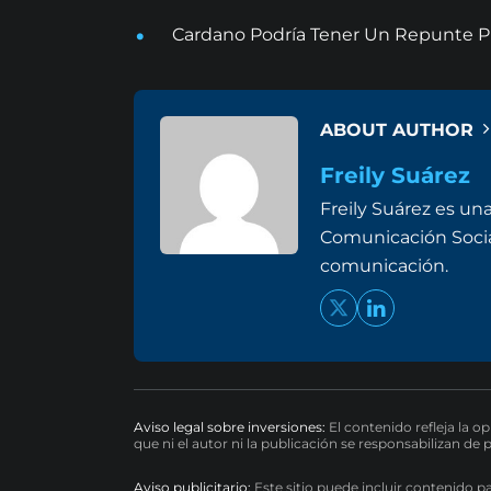
Cardano Podría Tener Un Repunte Pr
ABOUT AUTHOR
Freily Suárez
Freily Suárez es un
Comunicación Social 
comunicación.
Aviso legal sobre inversiones:
El contenido refleja la o
que ni el autor ni la publicación se responsabilizan de 
Aviso publicitario:
Este sitio puede incluir contenido p