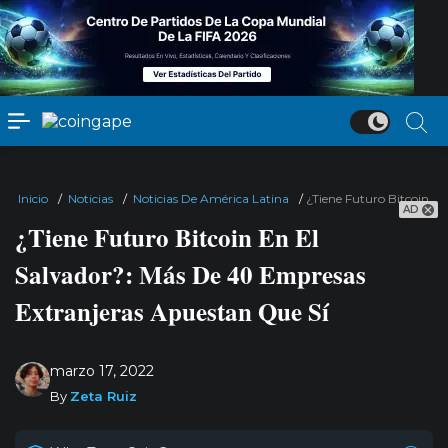
Inicio
/
Noticias
/
Noticias De América Latina
/
¿Tiene Futuro Bitcoin E
AD
¿Tiene Futuro Bitcoin En El
Salvador?: Más De 40 Empresas
Extranjeras Apuestan Que Sí
marzo 17, 2022
By
Zeta Ruiz