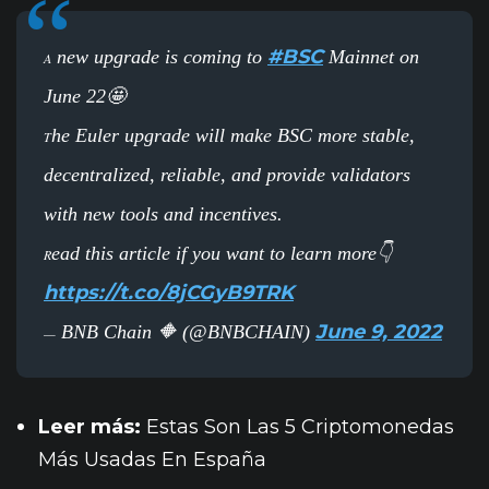
#BSC
new upgrade is coming to
Mainnet on
A
June 22🤩
he Euler upgrade will make BSC more stable,
T
decentralized, reliable, and provide validators
with new tools and incentives.
ead this article if you want to learn more👇
R
https://t.co/8jCGyB9TRK
June 9, 2022
BNB Chain 🔶 (@BNBCHAIN)
—
Leer más:
Estas Son Las 5 Criptomonedas
Más Usadas En España