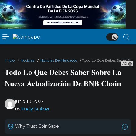
Inicio
/
Noticias
/
Noticias De Mercados
/
Todo Lo Que Debes Saber Sobr
AD
Todo Lo Que Debes Saber Sobre La
Nueva Actualización De BNB Chain
junio 10, 2022
By
Freily Suárez
Why Trust CoinGape