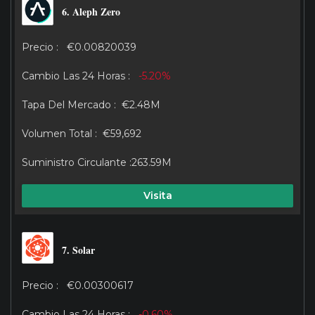
6. Aleph Zero
€0.00820039
-5.20%
€2.48M
€59,692
263.59M
Visita
7. Solar
€0.00300617
-0.60%