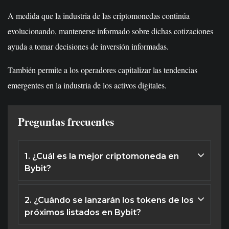
A medida que la industria de las criptomonedas continúa
evolucionando, mantenerse informado sobre dichas cotizaciones
ayuda a tomar decisiones de inversión informadas.
También permite a los operadores capitalizar las tendencias
emergentes en la industria de los activos digitales.
Preguntas frecuentes
1. ¿Cuál es la mejor criptomoneda en
Bybit?
La elección de la mejor criptomoneda en Bybit depende
de los perfiles de riesgo y los objetivos de los
2. ¿Cuándo se lanzarán los tokens de los
inversores.
próximos listados en Bybit?
Los tokens de los próximos listados de Bybit son para