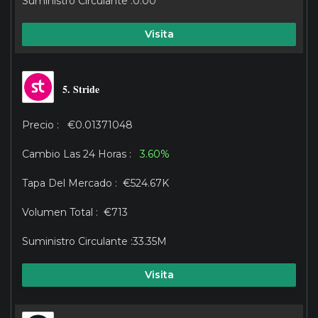
0.00
Visita
5. Stride
€0.01371048
3.60%
€524.67K
€713
33.35M
Visita