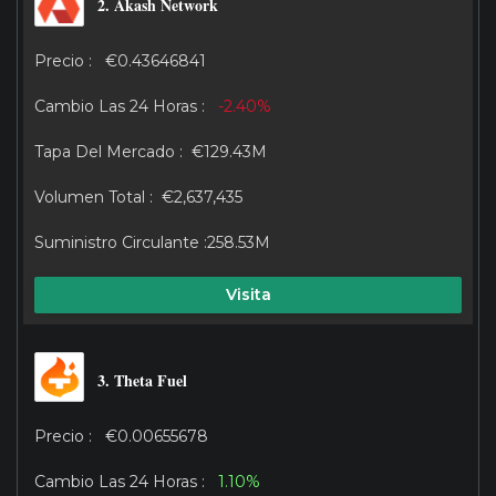
2. Akash Network
€0.43646841
-2.40%
€129.43M
€2,637,435
258.53M
Visita
3. Theta Fuel
€0.00655678
1.10%