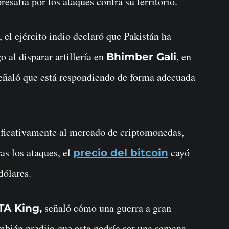
resalia por los ataques contra su territorio.
 el ejército indio declaró que Pakistán ha
o al disparar artillería en
, en
Bhimber Gali
señaló que está respondiendo de forma adecuada
nificativamente al mercado de criptomonedas,
as los ataques, el
cayó
precio del bitcoin
dólares.
señaló cómo una guerra a gran
TA King,
mbién predijo que esta podría ser una semana