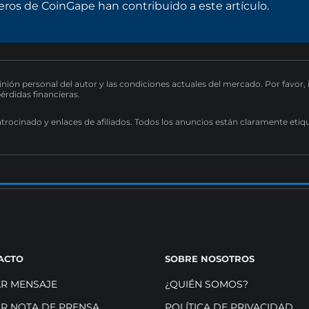
eros de CoinGape han contribuido a este artículo.
pinión personal del autor y las condiciones actuales del mercado. Por favor,
pérdidas financieras.
atrocinado y enlaces de afiliados. Todos los anuncios están claramente etiq
ACTO
SOBRE NOSOTROS
AR MENSAJE
¿QUIÉN SOMOS?
AR NOTA DE PRENSA
POLÍTICA DE PRIVACIDAD