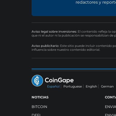
redactores y report
Aviso legal sobre inversiones:
El contenido refleja la o
que ni el autor ni la publicación se responsabilizan de 
Aviso publicitario:
Este sitio puede incluir contenido p
influencia sobre nuestro contenido editorial.
Español
Portuguese
English
German
NOTICIAS
CONT
BITCOIN
ENVI
DEFI
ENVI