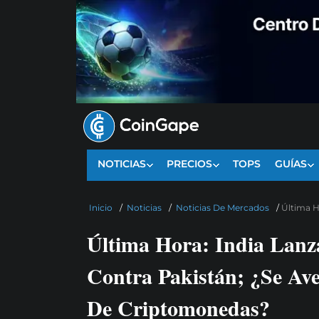
NOTICIAS
PRECIOS
TOPS
GUÍAS
Inicio
/
Noticias
/
Noticias De Mercados
/
Última H
Última Hora: India Lanz
Contra Pakistán; ¿Se Av
De Criptomonedas?