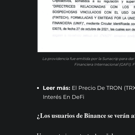
La providencia fue emitida por la Sunacrip para da
Financiera Internacional (GAFI). 
Leer más:
El Precio De TRON (TR
Interés En DeFi
¿Los usuarios de Binance se verán a