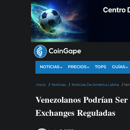
NOTICIAS
PRECIOS
TOPS
GUÍAS
Inicio
/
Noticias
/
Noticias De América Latina
/
Ven
Venezolanos Podrían Ser 
Exchanges Reguladas