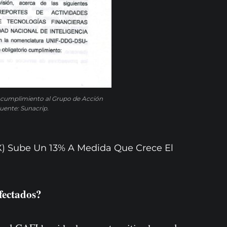
r cumplimiento al Grupo de Acción
Fuente: Sunacrip.
X) Sube Un 13% A Medida Que Crece El
fectados?