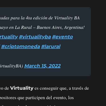
mayo en La Rural – Buenos Aires, Argentina!
rtuality
#virtualityba
#evento
#criptomoneda
#larural
irtualityBA)
March 15, 2022
ivo de
es conseguir que, a través de
Virtuality
positores que participen del evento, los