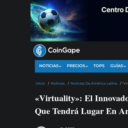
NOTICIAS
PRECIOS
TOPS
GUÍAS
Inicio
/
Noticias
/
Noticias De América Latina
/
“Vi
«Virtuality»: El Innovad
Que Tendrá Lugar En Ar