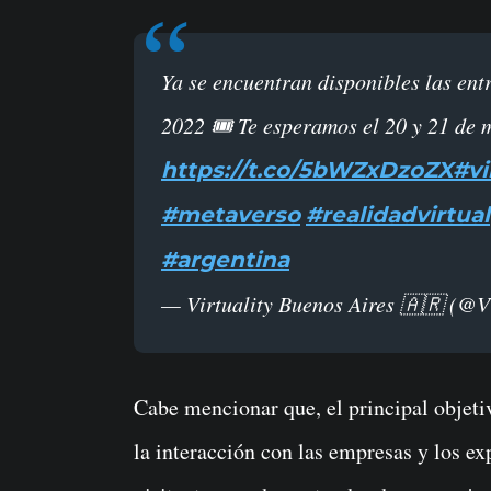
Ya se encuentran disponibles las entradas para la 4ta edición de Virtuality BA
2022 🎟 Te esperamos el 20 y 21 de 
https://t.co/5bWZxDzoZX
#vi
#metaverso
#realidadvirtual
#argentina
— Virtuality Buenos Aires 🇦🇷 (@V
Cabe mencionar que, el principal objet
la interacción con las empresas y los ex