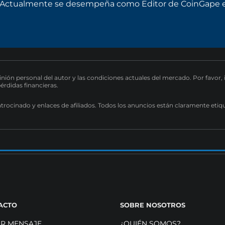
. Actualmente se desempeña como Editor de CoinGape e
pinión personal del autor y las condiciones actuales del mercado. Por favor,
pérdidas financieras.
atrocinado y enlaces de afiliados. Todos los anuncios están claramente etiq
ACTO
SOBRE NOSOTROS
AR MENSAJE
¿QUIÉN SOMOS?