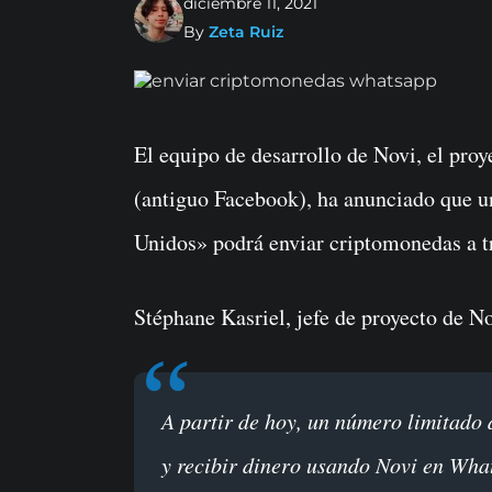
diciembre 11, 2021
By
Zeta Ruiz
El equipo de desarrollo de Novi, el proyecto de billetera de criptomonedas de Meta
(antiguo Facebook), ha anunciado que u
Unidos» podrá enviar criptomonedas a 
Stéphane Kasriel, jefe de proyecto de No
A partir de hoy, un número limitado de personas en Estados Unidos podrá enviar
y recibir dinero usando Novi en Wha