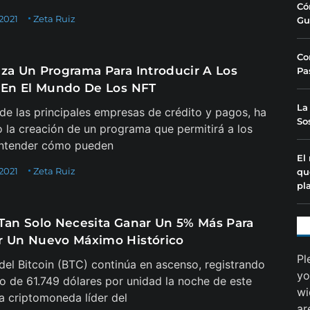
Có
 2021
Zeta Ruiz
Gu
Co
nza Un Programa Para Introducir A Los
Pa
s En El Mundo De Los NFT
La
 de las principales empresas de crédito y pagos, ha
So
 la creación de un programa que permitirá a los
entender cómo pueden
El
 2021
Zeta Ruiz
qu
pl
 Tan Solo Necesita Ganar Un 5% Más Para
r Un Nuevo Máximo Histórico
Pl
 del Bitcoin (BTC) continúa en ascenso, registrando
yo
 de 61.749 dólares por unidad la noche de este
wi
La criptomoneda líder del
ar