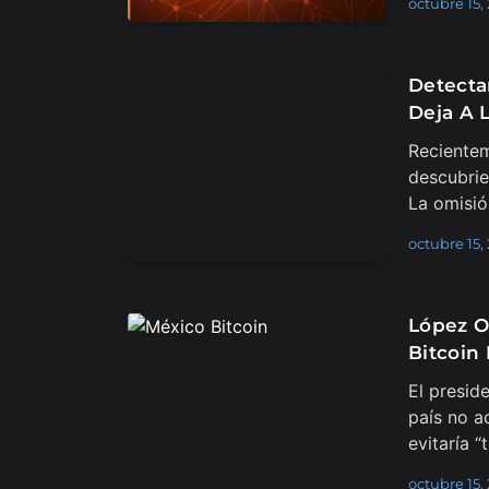
octubre 15,
Detecta
Deja A 
Recientem
descubrie
La omisió
octubre 15,
López O
Bitcoin
El presid
país no a
evitaría “
octubre 15,