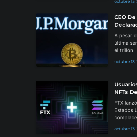
octubre 13,
CEO De 
Declara
A pesar d
última se
el trillón
octubre 13,
Usuario
NFTs De
FTX lanzó
Estados U
complace 
octubre 13,