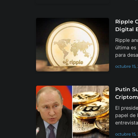
Ripple C
Digital 
Ripple an
última es
para desar
octubre 15,
Putin S
Cripto
El presid
papel de
entrevist
octubre 15,