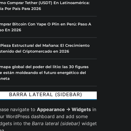
mo Comprar Tether (USDT) En Latinoamérica:
ía Por País Para 2026
mprar Bitcoin Con Yape O Plin en Perú: Paso A
so En 2026
 Pieza Estructural del Mañana: El Crecimiento
stenido del Criptomercado en 2026
 mapa global del poder del litio: las 30 figuras
e están moldeando el futuro energético del
aneta
BARRA LATERAL (SIDEBAR)
ease navigate to
Appearance → Widgets
in
ur WordPress dashboard and add some
dgets into the
Barra lateral (sidebar)
widget
ea.