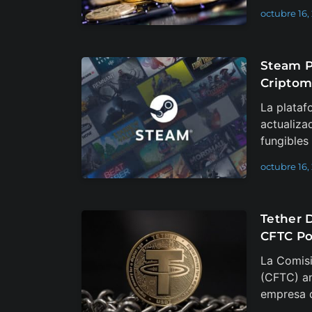
octubre 16,
Steam P
Criptom
La plataf
actualiza
fungibles
octubre 16,
Tether 
CFTC Po
La Comisi
(CFTC) an
empresa d