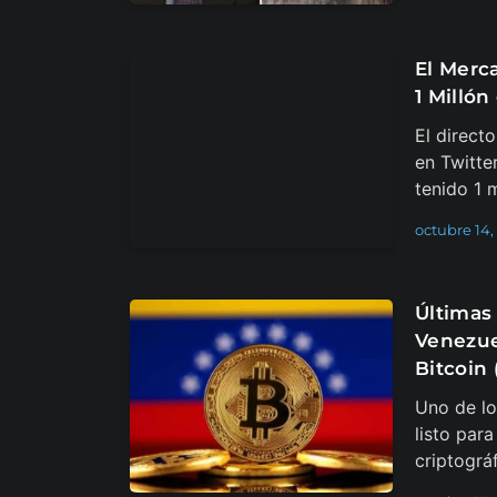
El Merc
1 Millón
El direct
en Twitte
tenido 1 
octubre 14,
Últimas 
Venezue
Bitcoin 
Uno de lo
listo par
criptográ