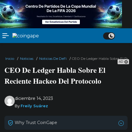
Inicio
/
Noticias
/
Noticias De DeFi
/
CEO De Ledger Habla Sobre El Reci
AD
CEO De Ledger Habla Sobre El
Reciente Hackeo Del Protocolo
diciembre 14, 2023
By
Freily Suárez
Why Trust CoinGape