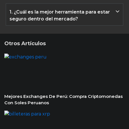
1. ¿Cuál es la mejor herramienta para estar
seguro dentro del mercado?
Como se dijo anteriormente, la herramienta esencial para
estar más confiados en esta industria es el Software Anti-
Virus porque te ayuda a detectar cualquier troyano o
Otros Artículos
atacante que quiera robar tu dinero. Asegúrate de descargar
uno reconocido y seguro.
Mejores Exchanges De Perú: Compra Criptomonedas
Con Soles Peruanos