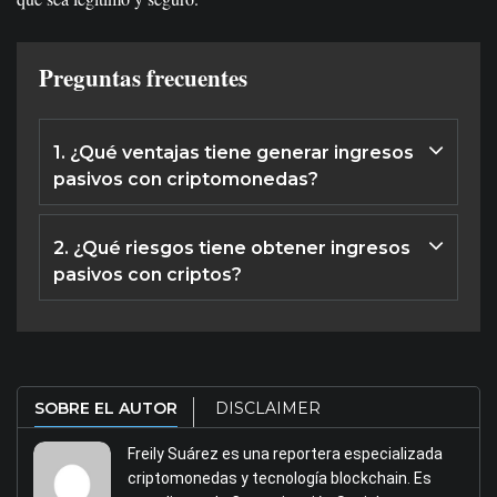
Preguntas frecuentes
1. ¿Qué ventajas tiene generar ingresos
pasivos con criptomonedas?
Generar ingresos pasivos con criptomonedas puede
tener varias ventajas interesantes como el potencial de
2. ¿Qué riesgos tiene obtener ingresos
crecimiento, la diversificación y la autonomía.
pasivos con criptos?
La generación de ingresos pasivos con criptomonedas
puede tener algunos riesgos que deben tenerse en
cuenta antes de invertir. Por ejemplo, se presenta la
volatilidad del mercado, el riesgo regulatorio y la
SOBRE EL AUTOR
DISCLAIMER
seguridad.
Freily Suárez es una reportera especializada
criptomonedas y tecnología blockchain. Es