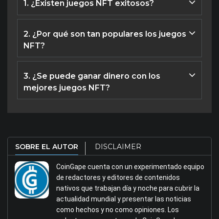
1. ¿Existen juegos NFT exitosos?
Hay varios juegos NFT exitosos y populares, incluidos
Axie Infinity, Decentraland, The Sandbox, etc., como
2. ¿Por qué son tan populares los juegos
se enumera en el artículo anterior.
NFT?
Los juegos NFT son populares porque les otorgan a los
jugadores la verdadera propiedad de los elementos
3. ¿Se puede ganar dinero con los
digitales. Esto significa que pueden comprar, vender o
mejores juegos NFT?
intercambiar elementos del juego como nunca antes.
Sí, se puede ganar dinero con los juegos NFT de
diversas formas como por ejemplo, vendiendo NFTs en
mercados secundarios.
SOBRE EL AUTOR
DISCLAIMER
CoinGape cuenta con un experimentado equipo
de redactores y editores de contenidos
nativos que trabajan día y noche para cubrir la
actualidad mundial y presentar las noticias
como hechos y no como opiniones. Los