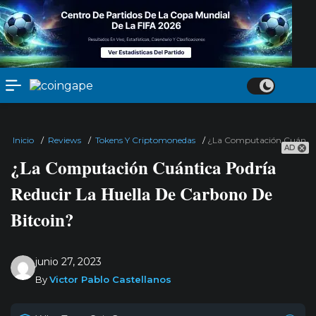
Inicio
/
Reviews
/
Tokens Y Criptomonedas
/
¿La Computación Cuántica
AD
¿La Computación Cuántica Podría
Reducir La Huella De Carbono De
Bitcoin?
junio 27, 2023
By
Victor Pablo Castellanos