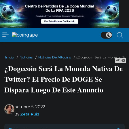
Inicio
/
Noticias
/
Noticias De Altcoins
/
¿Dogecoin Será La Moneda Nati
AD
¿Dogecoin Será La Moneda Nativa De
Twitter? El Precio De DOGE Se
Dispara Luego De Este Anuncio
octubre 5, 2022
By
Zeta Ruiz