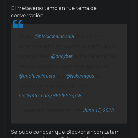
El Metaverso también fue tema de
conversación
Finally,
@blockchainconla
finished. Was
amazing sharing my experience talking about
projects I love:
@oncyber
as the decentralized
metaverse platform open for everyone and
@unofficialmfers
and
@Nakamigos
as
community based projects. LFG.
pic.twitter.com/HEYfFYGgxW
— tataportal (@tataportal_eth)
June 15, 2023
Se pudo conocer que Blockchaincon Latam