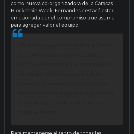
como nueva co-organizadora de la Caracas
Blockchain Week. Fernandes destacó estar
emocionada por el compromiso que asume
para agregar valor al equipo.
“Es un honor para mí trabajar junto a Ernesto,
Ezio y Aníbal, amigos a quienes aprecio y
admiro. Poder contribuir a la construcción de
actividades y espacios que potencien la
educación, la usabilidad y el crecimiento de
este ecosistema en el país es una oportunidad
única que voy a disfrutar y por la que voy a
trabajar al máximo”.
Para mantenerse al tanto de todas las