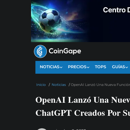
NOTICIAS
PRECIOS
TOPS
GUÍAS
Inicio
/
Noticias
/
OpenAI Lanzó Una Nueva Función
OpenAI Lanzó Una Nueva
ChatGPT Creados Por Su