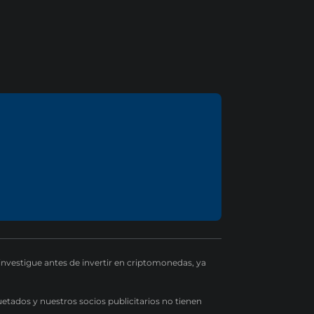
 investigue antes de invertir en criptomonedas, ya
uetados y nuestros socios publicitarios no tienen