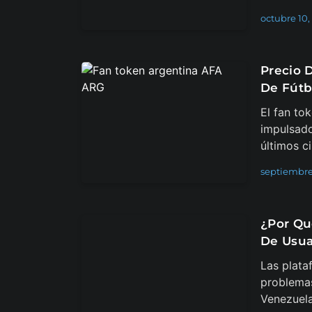
octubre 10,
Precio 
De Fútb
El fan to
impulsad
últimos c
septiembre
¿Por Qu
De Usua
Las plata
problemas
Venezuela