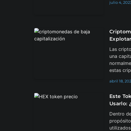
julio 4, 202
Criptom
Explota
Las cript
una capit
normalmen
estas cr
abril 18, 20
Este To
Usarlo: 
Dentro de
propósito
utilizado