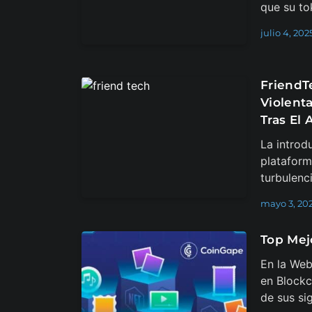
que su to
julio 4, 202
FriendT
Violent
Tras El 
La introd
plataform
turbulenc
mayo 3, 20
Top Mej
En la Web
en Blockc
de sus sig