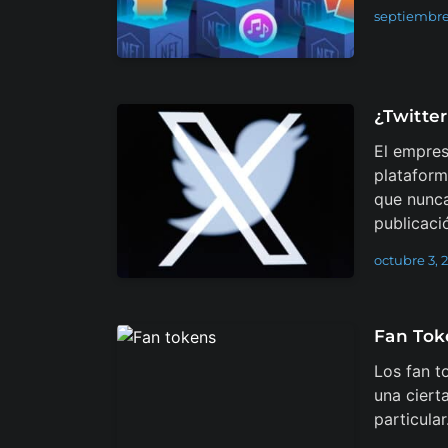
septiembre
¿Twitte
El empres
plataform
que nunca
publicaci
octubre 3, 
Fan Tok
Los fan t
una ciert
particula