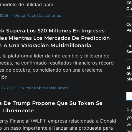
Có
modelo de utilidad para
Gu
 2026
Victor Pablo Castellanos
Co
k Supera Los $20 Millones En Ingresos
Pa
es Mientras Los Mercados De Predicción
 A Una Valoración Multimillonaria
La
So
 la plataforma líder de intercambio y billetera de
edas, ha confirmado resultados financieros récord
El
es de octubre, coincidiendo con una creciente
qu
ción
pl
26, 2025
Victor Pablo Castellanos
 De Trump Propone Que Su Token Se
Pl
 Libremente
yo
erty Financial (WLFI), empresa relacionada a Donald
wi
o un paso importante al lanzar una propuesta para
ar