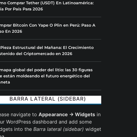
mo Comprar Tether (USDT) En Latinoamérica:
ía Por País Para 2026
mprar Bitcoin Con Yape O Plin en Perú: Paso A
so En 2026
 Pieza Estructural del Mañana: El Crecimiento
stenido del Criptomercado en 2026
 mapa global del poder del litio: las 30 figuras
e están moldeando el futuro energético del
aneta
BARRA LATERAL (SIDEBAR)
ease navigate to
Appearance → Widgets
in
ur WordPress dashboard and add some
dgets into the
Barra lateral (sidebar)
widget
ea.