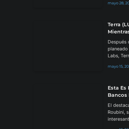
mayo 28, 2
Terra (
Mientra
Después d
planeado
Labs, Ter
mayo 15, 2
Esta Es
Bancos 
El destac
Roubini, 
interesan