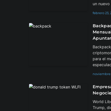
un nuevo 
febrero 23,
Backpac
Mensual
Apuntan
Backpack,
criptomon
para el m
especula
noviembre 
Empresa
Negocie
World Lib
Trump, di