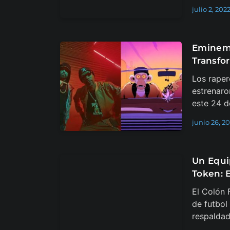
julio 2, 202
Eminem 
Transfo
Los rape
estrenaro
este 24 de
junio 26, 2
Un Equi
Token: 
El Colón 
de futbol
respaldad