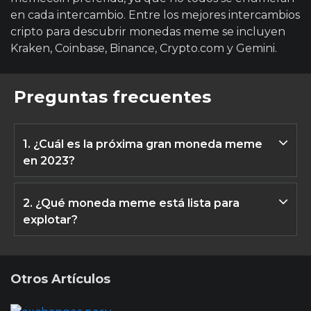
en cada intercambio. Entre los mejores intercambios
cripto para descubrir monedas meme se incluyen
Kraken, Coinbase, Binance, Crypto.com y Gemini.
Preguntas frecuentes
1. ¿Cuál es la próxima gran moneda meme
en 2023?
La próxima gran moneda de meme en 2023 podría ser Shiba
Inu saltando hacia arriba en su nuevo lanzamiento de
2. ¿Qué moneda meme está lista para
mainnet, o sino podría ser una de las muchas monedas
explotar?
meme completamente nuevas en el mercado de cripto.
Es casi imposible elegir la próxima gran moneda meme que
¡Quizás sea la próxima moneda meme que Elon Musk
explotará en 2023, cualquiera de los 340 y las nuevas
promueva!
monedas meme en desarrollo podrían ganar tracción
Otros Artículos
rápidamente y dispararse a nuevas alturas. El truco es