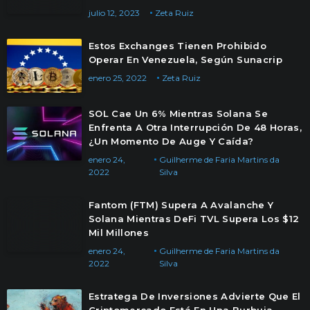
julio 12, 2023
Zeta Ruiz
Estos Exchanges Tienen Prohibido
Operar En Venezuela, Según Sunacrip
enero 25, 2022
Zeta Ruiz
SOL Cae Un 6% Mientras Solana Se
Enfrenta A Otra Interrupción De 48 Horas,
¿Un Momento De Auge Y Caída?
enero 24,
Guilherme de Faria Martins da
2022
Silva
Fantom (FTM) Supera A Avalanche Y
Solana Mientras DeFi TVL Supera Los $12
Mil Millones
enero 24,
Guilherme de Faria Martins da
2022
Silva
Estratega De Inversiones Advierte Que El