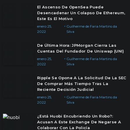
El Ascenso De OpenSea Puede
Desencadenar Un Colapso De Ethereum,
Este Es El Motivo
enero 25,
Guilherme de Faria Martins da
2022
Silva
De Última Hora: JPMorgan Cierra Las
Cuentas Del Fundador De Uniswap (UNI)
enero 25,
Guilherme de Faria Martins da
2022
Silva
Ripple Se Opone A La Solicitud De La SEC
De Comprar Más Tiempo Tras La
Reciente Decisión Judicial
enero 25,
Guilherme de Faria Martins da
2022
Silva
¿Está Huobi Encubriendo Un Robo?:
Acusan A Este Exchange De Negarse A
Colaborar Con La Policía