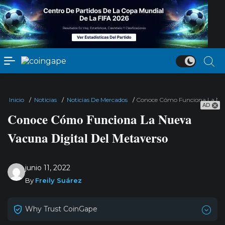
Inicio
/
Noticias
/
Noticias De Mercados
/
Conoce Cómo Funciona La Nue
AD
Conoce Cómo Funciona La Nueva
Vacuna Digital Del Metaverso
junio 11, 2022
By
Freily Suárez
Why Trust CoinGape